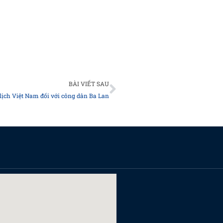
Next
BÀI VIẾT SAU
 lịch Việt Nam đối với công dân Ba Lan