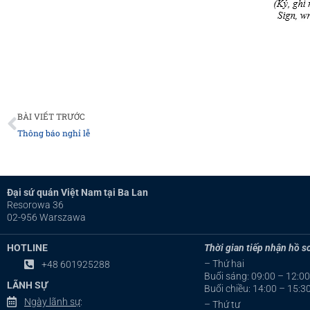
Prev
BÀI VIẾT TRƯỚC
Thông báo nghỉ lễ
Đại sứ quán Việt Nam tại Ba Lan
Resorowa 36
02-956 Warszawa
HOTLINE
Thời gian tiếp nhận hồ sơ
– Thứ hai
+48 601925288
Buổi sáng: 09:00 – 12:00
LÃNH SỰ
Buổi chiều: 14:00 – 15:3
Ngày lãnh sự
:
– Thứ tư