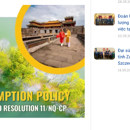
28.05.
Đoàn 
lượng
việc t
22.05.
Đại sứ
tỉnh 
Szcze
14.05.2