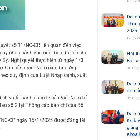
16.06.2
Đại s
Thực 
2026
12.06.2
yết số 11/NQ-CP, liên quan đến việc
ngày nhập cảnh với mục đích du lịch cho
Hội th
Sỹ. Nghị quyết thực hiện từ ngày 1/3
Ba La
iệc nhập cảnh Việt Nam cần đáp ứng:
06.06.
 theo quy định của Luật Nhập cảnh, xuất
Đại s
đốc t
dịch vụ lữ hành quốc tế của Việt Nam tổ
02.06.
Mẫu số 2 tại Thông cáo báo chí của Bộ
Đại sứ
11/NQ-CP ngày 15/1/2025 được đăng tải
Krakow
:
giảng 
Khoa 