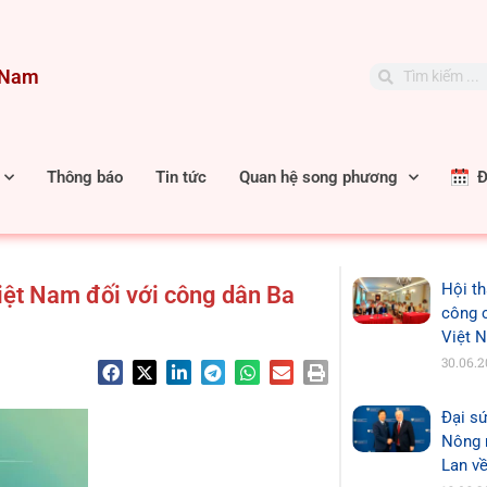
t Nam
Search
Search
Thông báo
Tin tức
Quan hệ song phương
Đặ
Hội th
Việt Nam đối với công dân Ba
công 
Việt 
30.06.
Đại sứ
Nông n
Lan về