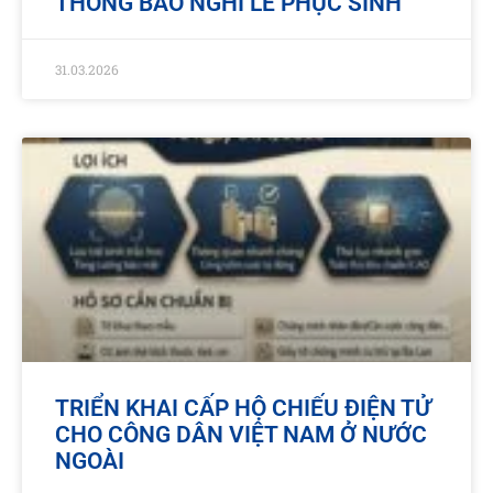
THÔNG BÁO NGHỈ LỄ PHỤC SINH
31.03.2026
TRIỂN KHAI CẤP HỘ CHIẾU ĐIỆN TỬ
CHO CÔNG DÂN VIỆT NAM Ở NƯỚC
NGOÀI