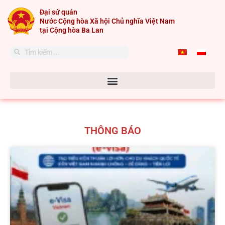
Skip
Đại sứ quán
to
Nước Cộng hòa Xã hội Chủ nghĩa Việt Nam
content
tại Cộng hòa Ba Lan
Search
Search
THÔNG BÁO
Page
Page
Page
Page
Page
Page