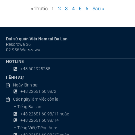
« Trước
1
2
3
4
5
6
Sau »
Đại sứ quán Việt Nam tại Ba Lan
Resorowa 36
02-956 Warszawa
HOTLINE
+48 601925288
LÃNH SỰ
Ngày lãnh sự
:
+48 22651 60 98/2
Các ngày làm việc còn lại
:
– Tiếng Ba Lan:
+48 22651 60 98/11 hoặc
+48 22651 60 98/14
– Tiếng Việt/Tiếng Anh: