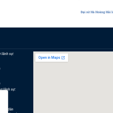
Đại sứ Hà Hoàng Hải l
 lãnh sự:
0
0
sơ lãnh sự:
0
công dân