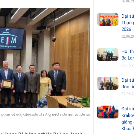
16.06.2
Đại s
Thực 
2026
12.06.2
Hội th
Ba La
06.06.
Đại s
đốc t
02.06.
Đại sứ
Krakow
y ban Số hóa, Sáng kiến và Công nghệ Hiện đại Hạ viện Ba
giảng 
Khoa 