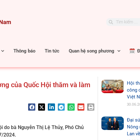
t Nam
Search
Search
Thông báo
Tin tức
Quan hệ song phương
Đặ
Hội th
ờng của Quốc Hội thăm và làm
công 
Việt 
30.06.
Đại sứ
Nông n
i do bà Nguyễn Thị Lệ Thủy, Phó Chủ
Lan về
/7/2024.