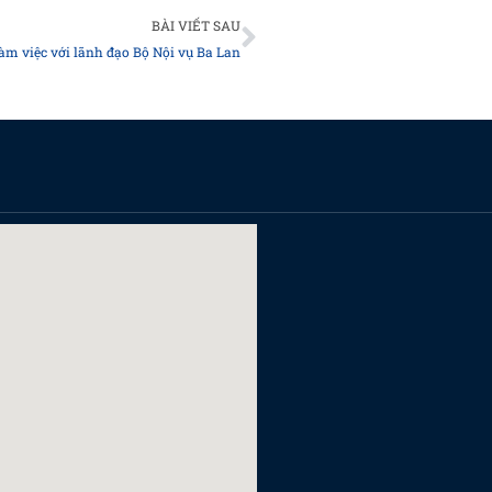
Next
BÀI VIẾT SAU
àm việc với lãnh đạo Bộ Nội vụ Ba Lan