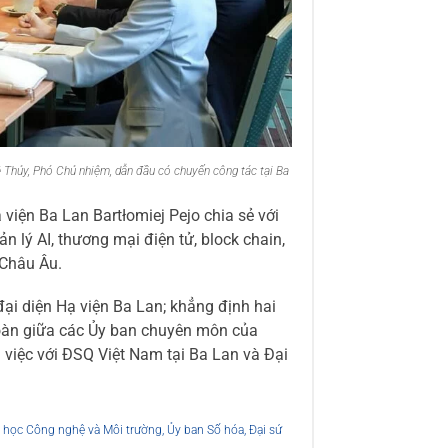
Thủy, Phó Chủ nhiệm, dẫn đầu có chuyến công tác tại Ba
viện Ba Lan Bartłomiej Pejo chia sẻ với
 lý AI, thương mại điện tử, block chain,
 Châu Âu.
ại diện Hạ viện Ba Lan; khẳng định hai
Đoàn giữa các Ủy ban chuyên môn của
 việc với ĐSQ Việt Nam tại Ba Lan và Đại
 học Công nghệ và Môi trường
,
Ủy ban Số hóa
,
Đại sứ