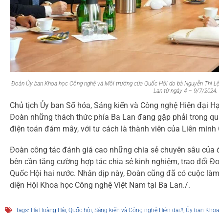
Đoàn Ủy ban Khoa học Công nghệ và Môi trường của Quốc Hội do bà Nguyễn Thị Lệ 
Lan từ ngày 4 – 9/7/2024.
Chủ tịch Ủy ban Số hóa, Sáng kiến và Công nghệ Hiện đại Hạ 
Đoàn những thách thức phía Ba Lan đang gặp phải trong quản
điện toán đám mây, với tư cách là thành viên của Liên minh
Đoàn công tác đánh giá cao những chia sẻ chuyên sâu của đ
bên cần tăng cường hợp tác chia sẻ kinh nghiệm, trao đổi 
Quốc Hội hai nước. Nhân dịp này, Đoàn cũng đã có cuộc làm
diện Hội Khoa học Công nghệ Việt Nam tại Ba Lan./.
Tags:
Hà Hoàng Hải
,
Quốc hội
,
Sáng kiến và Công nghệ Hiện đại#
,
Ủy ban Khoa