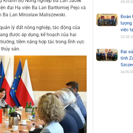
Vụ Khanh Bộ Nông nghiệp Ba Lan Jacek
28.05.
ện đại Hạ viện Ba Lan Bartłomiej Pejo và
ện Ba Lan Miroslaw Maliszewski.
Đoàn 
lượng
 quản lý đất nông nghiệp, tác động của
việc t
 đang được áp dụng, kế hoạch của hai
22.05.
trường, tiềm năng hợp tác trong lĩnh vực
 thủy sản.
Đại sứ
tỉnh 
Szcze
14.05.2