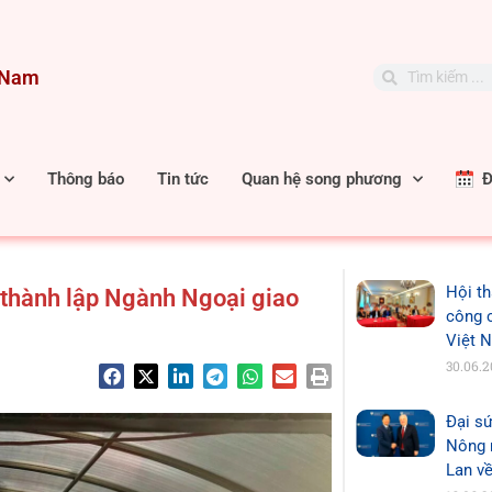
t Nam
Search
Search
Thông báo
Tin tức
Quan hệ song phương
Đặ
Hội th
thành lập Ngành Ngoại giao
công 
Việt 
30.06.
Đại sứ
Nông n
Lan về