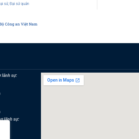
ại sứ
,
Đại sứ quán
, Bộ Công an Việt Nam
 lãnh sự:
0
0
sơ lãnh sự:
0