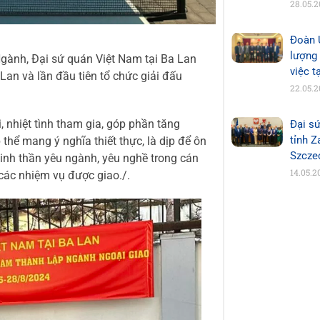
28.05.
Đoàn 
lượng
gành, Đại sứ quán Việt Nam tại Ba Lan
việc t
Lan và lần đầu tiên tổ chức giải đấu
22.05.
, nhiệt tình tham gia, góp phần tăng
Đại sứ
tỉnh 
thể mang ý nghĩa thiết thực, là dịp để ôn
Szcze
tinh thần yêu ngành, yêu nghề trong cán
14.05.2
 các nhiệm vụ được giao./.