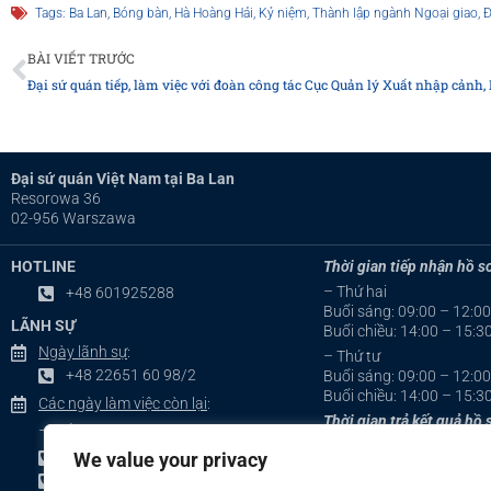
Tags:
Ba Lan
,
Bóng bàn
,
Hà Hoàng Hải
,
Kỷ niệm
,
Thành lập ngành Ngoại giao
,
Đ
Prev
BÀI VIẾT TRƯỚC
Đại sứ quán tiếp, làm việc với đoàn công tác Cục Quản lý Xuất nhập cảnh
Đại sứ quán Việt Nam tại Ba Lan
Resorowa 36
02-956 Warszawa
HOTLINE
Thời gian tiếp nhận hồ sơ
– Thứ hai
+48 601925288
Buổi sáng: 09:00 – 12:00
LÃNH SỰ
Buổi chiều: 14:00 – 15:3
Ngày lãnh sự
:
– Thứ tư
+48 22651 60 98/2
Buổi sáng: 09:00 – 12:00
Buổi chiều: 14:00 – 15:3
Các ngày làm việc còn lại
:
Thời gian trả kết quả hồ 
– Tiếng Ba Lan:
– Thứ hai & thứ tư
We value your privacy
+48 22651 60 98/11 hoặc
Buổi chiều: 15:30 – 17:0
+48 22651 60 98/14