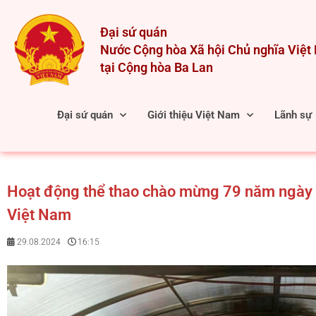
Skip
to
Đại sứ quán
content
Nước Cộng hòa Xã hội Chủ nghĩa Việ
tại Cộng hòa Ba Lan
Đại sứ quán
Giới thiệu Việt Nam
Lãnh sự
Hoạt động thể thao chào mừng 79 năm ngày 
Việt Nam
29.08.2024
16:15