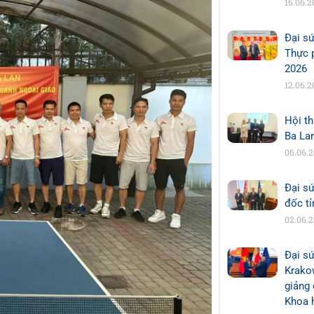
16.06.2
Đại s
Thực 
2026
12.06.2
Hội th
Ba La
06.06.
Đại s
đốc t
02.06.
Đại sứ
Krakow
giảng 
Khoa 