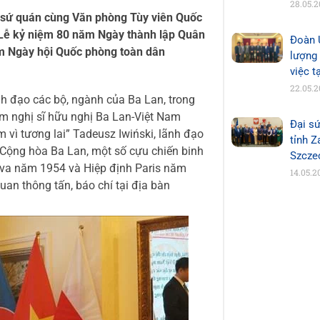
28.05.
i sứ quán cùng Văn phòng Tùy viên Quốc
 Lễ kỷ niệm 80 năm Ngày thành lập Quân
Đoàn 
m Ngày hội Quốc phòng toàn dân
lượng
việc t
22.05.
h đạo các bộ, ngành của Ba Lan, trong
m nghị sĩ hữu nghị Ba Lan-Việt Nam
Đại sứ
 vì tương lai” Tadeusz Iwiński, lãnh đạo
tỉnh 
 Cộng hòa Ba Lan, một số cựu chiến binh
Szcze
eva năm 1954 và Hiệp định Paris năm
14.05.2
uan thông tấn, báo chí tại địa bàn