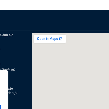
 lãnh sự:
0
0
sơ lãnh sự:
0
công dân
ục lãnh sự):
9