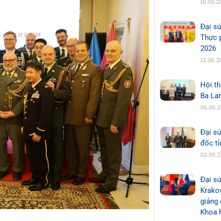
16.06.2
Đại s
Thực 
2026
12.06.2
Hội th
Ba La
06.06.
Đại s
đốc t
02.06.
Đại sứ
Krakow
giảng 
Khoa 