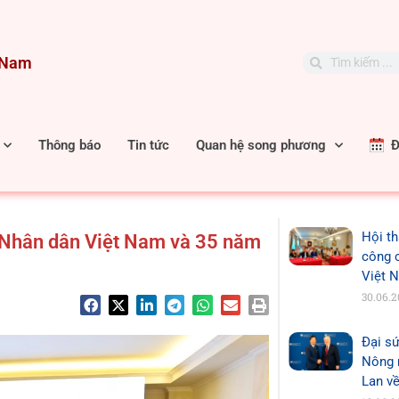
t Nam
Search
Search
Thông báo
Tin tức
Quan hệ song phương
Đặ
Hội th
 Nhân dân Việt Nam và 35 năm
công 
Việt 
30.06.
Đại sứ
Nông n
Lan về