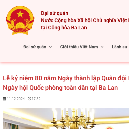
Skip
to
Đại sứ quán
content
Nước Cộng hòa Xã hội Chủ nghĩa Việ
tại Cộng hòa Ba Lan
Đại sứ quán
Giới thiệu Việt Nam
Lãnh sự
Lễ kỷ niệm 80 năm Ngày thành lập Quân đội
Ngày hội Quốc phòng toàn dân tại Ba Lan
11.12.2024
17:32