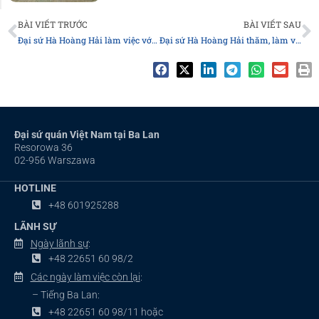
Prev
N
BÀI VIẾT TRƯỚC
BÀI VIẾT SAU
Đại sứ Hà Hoàng Hải làm việc với lãnh đạo Bộ Nội vụ Ba Lan
Đại sứ Hà Hoàng Hải thăm, làm việc tại tỉnh Śląsk
Đại sứ quán Việt Nam tại Ba Lan
Resorowa 36
02-956 Warszawa
HOTLINE
+48 601925288
LÃNH SỰ
Ngày lãnh sự
:
+48 22651 60 98/2
Các ngày làm việc còn lại
:
– Tiếng Ba Lan:
+48 22651 60 98/11 hoặc