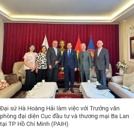
Đại
sứ
Hà
Hoàng
Hải
làm
việc
với
Trưởng
văn
phòng
đại
diện
Cục
đầu
tư
và
Đại sứ Hà Hoàng Hải làm việc với Trưởng văn
thương
phòng đại diện Cục đầu tư và thương mại Ba Lan
mại
tại TP Hồ Chí Minh (PAIH)
Ba
Lan