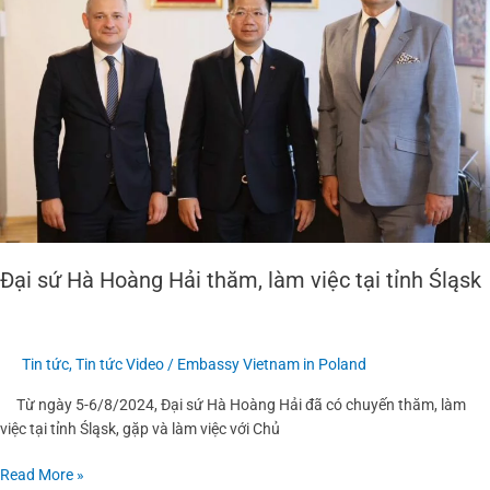
Hải
thăm,
làm
việc
tại
tỉnh
Śląsk
Đại sứ Hà Hoàng Hải thăm, làm việc tại tỉnh Śląsk
Tin tức
,
Tin tức Video
/
Embassy Vietnam in Poland
Từ ngày 5-6/8/2024, Đại sứ Hà Hoàng Hải đã có chuyến thăm, làm
việc tại tỉnh Śląsk, gặp và làm việc với Chủ
Read More »