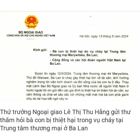
Thứ
trưởng
Ngoại
giao
Lê
Thị
Thu
Hằng
gửi
thư
thăm
hỏi
bà
con
Thứ trưởng Ngoại giao Lê Thị Thu Hằng gửi thư
bị
thiệt
thăm hỏi bà con bị thiệt hại trong vụ cháy tại
hại
Trung tâm thương mại ở Ba Lan
trong
vụ