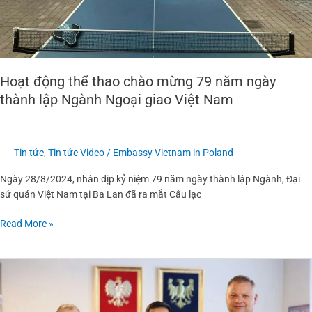
Ngoại
giao
Việt
Nam
Hoạt động thể thao chào mừng 79 năm ngày
thành lập Ngành Ngoại giao Việt Nam
Tin tức
,
Tin tức Video
/
Embassy Vietnam in Poland
Ngày 28/8/2024, nhân dịp kỷ niệm 79 năm ngày thành lập Ngành, Đại
sứ quán Việt Nam tại Ba Lan đã ra mắt Câu lạc
Read More »
Đại
sứ
Hà
Hoàng