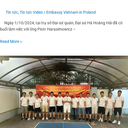
tại
TP
Tin tức
,
Tin tức Video
/
Embassy Vietnam in Poland
Hồ
Ngày 1/10/2024, tại trụ sở Đại sứ quán, Đại sứ Hà Hoàng Hải đã có
Chí
buổi làm việc với ông Piotr Harasimowicz –
Minh
(PAIH)
Read More »
Hoạt
động
thể
thao
chào
mừng
79
năm
ngày
thành
lập
Ngành