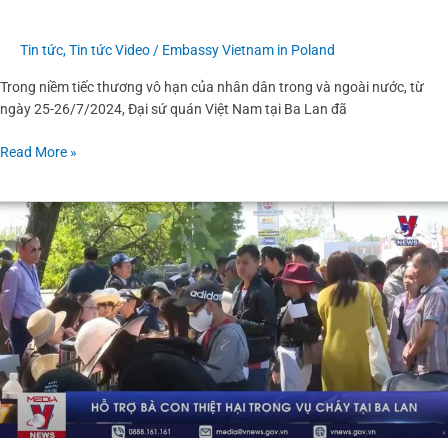
chí
Tổng
Tin tức
,
Tin tức Video
/
Embassy Vietnam in Poland
Bí
thư
Trong niềm tiếc thương vô hạn của nhân dân trong và ngoài nước, từ
Nguyễn
ngày 25-26/7/2024, Đại sứ quán Việt Nam tại Ba Lan đã
Phú
Trọng
Read More »
Việt
Nam
hỗ
trợ
bà
con
thiệt
hại
trong
vụ
cháy