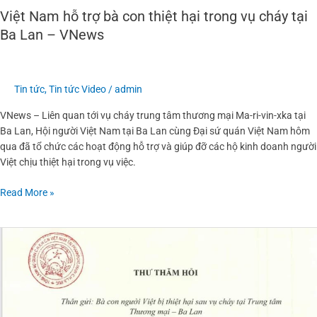
tại
Việt Nam hỗ trợ bà con thiệt hại trong vụ cháy tại
Ba
Ba Lan – VNews
Lan
–
VNews
Tin tức
,
Tin tức Video
/
admin
VNews – Liên quan tới vụ cháy trung tâm thương mại Ma-ri-vin-xka tại
Ba Lan, Hội người Việt Nam tại Ba Lan cùng Đại sứ quán Việt Nam hôm
qua đã tổ chức các hoạt động hỗ trợ và giúp đỡ các hộ kinh doanh người
Việt chịu thiệt hại trong vụ việc.
Read More »
Thư
thăm
hỏi
của
TLSQ
Việt