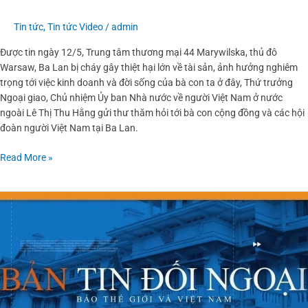
cháy
Tin tức
,
Tin tức Video
/
admin
tại
Trung
Được tin ngày 12/5, Trung tâm thương mại 44 Marywilska, thủ đô
tâm
Warsaw, Ba Lan bị cháy gây thiệt hại lớn về tài sản, ảnh hưởng nghiêm
thương
trọng tới việc kinh doanh và đời sống của bà con ta ở đây, Thứ trưởng
mại
Ngoại giao, Chủ nhiệm Ủy ban Nhà nước về người Việt Nam ở nước
ở
ngoài Lê Thị Thu Hằng gửi thư thăm hỏi tới bà con cộng đồng và các hội
Ba
đoàn người Việt Nam tại Ba Lan.
Lan
Read More »
Đối
ngoại
Việt
Nam
từ
ngày
5-
11/6/2023