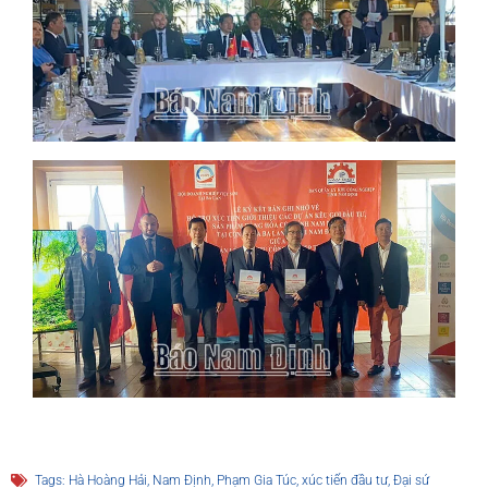
Tags:
Hà Hoàng Hải
,
Nam Định
,
Phạm Gia Túc
,
xúc tiến đầu tư
,
Đại sứ