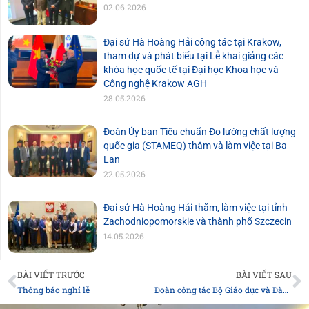
02.06.2026
Đại sứ Hà Hoàng Hải công tác tại Krakow,
tham dự và phát biểu tại Lễ khai giảng các
khóa học quốc tế tại Đại học Khoa học và
Công nghệ Krakow AGH
28.05.2026
Đoàn Ủy ban Tiêu chuẩn Đo lường chất lượng
quốc gia (STAMEQ) thăm và làm việc tại Ba
Lan
22.05.2026
Đại sứ Hà Hoàng Hải thăm, làm việc tại tỉnh
Zachodniopomorskie và thành phố Szczecin
14.05.2026
Prev
N
BÀI VIẾT TRƯỚC
BÀI VIẾT SAU
Thông báo nghỉ lễ
Đoàn công tác Bộ Giáo dục và Đào tạo thăm và làm việc với Đại sứ quán