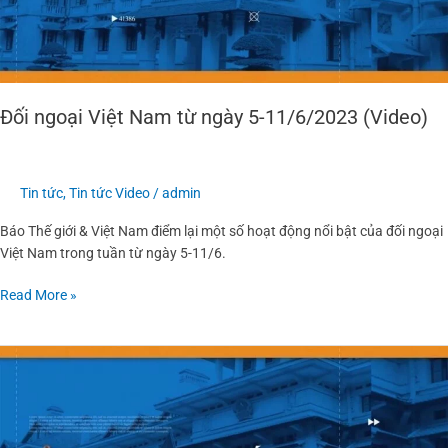
(Video)
Đối ngoại Việt Nam từ ngày 5-11/6/2023 (Video)
Tin tức
,
Tin tức Video
/
admin
Báo Thế giới & Việt Nam điểm lại một số hoạt động nổi bật của đối ngoại
Việt Nam trong tuần từ ngày 5-11/6.
Read More »
Đối
ngoại
Việt
Nam
từ