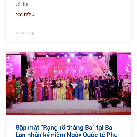
với bà
ĐỌC TIẾP »
20.03.2026
Gặp mặt “Rạng rỡ tháng Ba” tại Ba
Lan nhân kỷ niệm Ngày Quốc tế Phụ