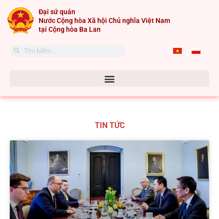
Skip
Đại sứ quán
to
Nước Cộng hòa Xã hội Chủ nghĩa Việt Nam
content
tại Cộng hòa Ba Lan
Search
Search
TIN TỨC
Page
Page
Page
Page
Page