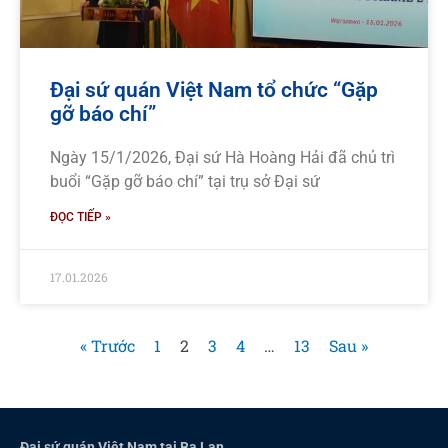
Đại sứ quán Việt Nam tổ chức “Gặp
gỡ báo chí”
Ngày 15/1/2026, Đại sứ Hà Hoàng Hải đã chủ trì
buổi “Gặp gỡ báo chí” tại trụ sở Đại sứ
ĐỌC TIẾP »
17.01.2026
« Trước
1
2
3
4
…
13
Sau »
Đại sứ quán Việt Nam tại Ba Lan