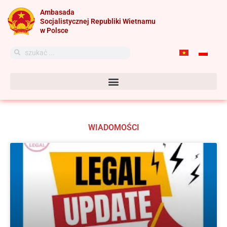
Przejdź
Ambasada
do
Socjalistycznej Republiki Wietnamu
treści
w Polsce
Szukaj
Szukaj
WIADOMOŚCI