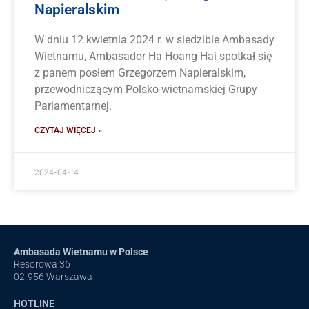
Napieralskim
W dniu 12 kwietnia 2024 r. w siedzibie Ambasady
Wietnamu, Ambasador Ha Hoang Hai spotkał się
z panem posłem Grzegorzem Napieralskim,
przewodniczącym Polsko-wietnamskiej Grupy
Parlamentarnej.
CZYTAJ WIĘCEJ »
2024-04-14
Ambasada Wietnamu w Polsce
Resorowa 36
02-956 Warszawa
HOTLINE