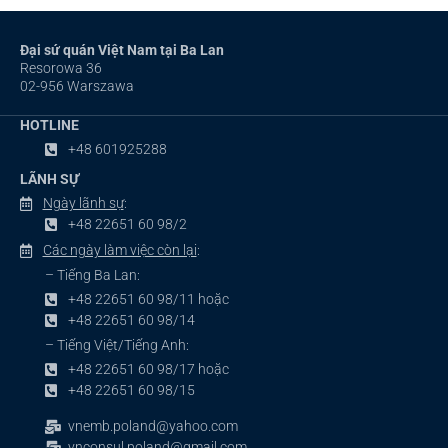
Đại sứ quán Việt Nam tại Ba Lan
Resorowa 36
02-956 Warszawa
HOTLINE
+48 601925288
LÃNH SỰ
Ngày lãnh sự
:
+48 22651 60 98/2
Các ngày làm việc còn lại
:
– Tiếng Ba Lan:
+48 22651 60 98/11 hoặc
+48 22651 60 98/14
– Tiếng Việt/Tiếng Anh:
+48 22651 60 98/17 hoặc
+48 22651 60 98/15
vnemb.poland@yahoo.com
vnconsul.poland@gmail.com