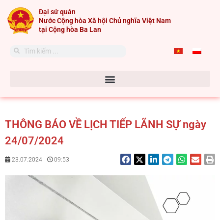
Skip
Đại sứ quán
to
Nước Cộng hòa Xã hội Chủ nghĩa Việt Nam
content
tại Cộng hòa Ba Lan
Search
Search
THÔNG BÁO VỀ LỊCH TIẾP LÃNH SỰ ngày
24/07/2024
23.07.2024
09:53