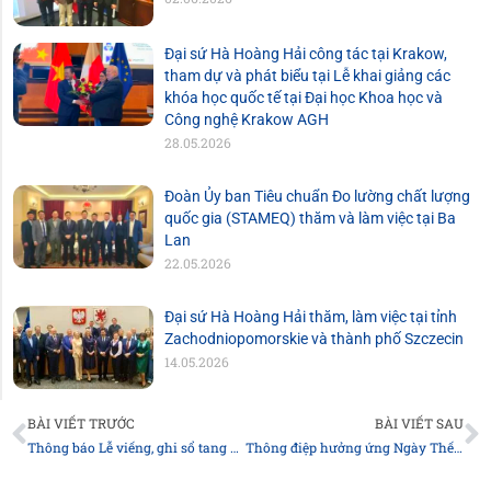
Đại sứ Hà Hoàng Hải công tác tại Krakow,
tham dự và phát biểu tại Lễ khai giảng các
khóa học quốc tế tại Đại học Khoa học và
Công nghệ Krakow AGH
28.05.2026
Đoàn Ủy ban Tiêu chuẩn Đo lường chất lượng
quốc gia (STAMEQ) thăm và làm việc tại Ba
Lan
22.05.2026
Đại sứ Hà Hoàng Hải thăm, làm việc tại tỉnh
Zachodniopomorskie và thành phố Szczecin
14.05.2026
Prev
N
BÀI VIẾT TRƯỚC
BÀI VIẾT SAU
Thông báo Lễ viếng, ghi sổ tang đồng chí Tổng Bí thư Nguyễn Phú Trọng tại Đại sứ quán Việt Nam tại Ba Lan
Thông điệp hưởng ứng Ngày Thế giới phòng, chống mua bán người và Ngày Toàn dân phòng, chống mua bán người 30/7 năm 2024