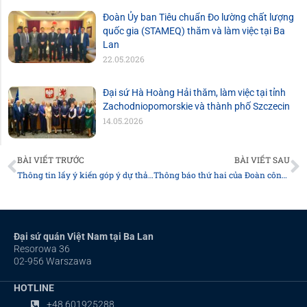
Đoàn Ủy ban Tiêu chuẩn Đo lường chất lượng
quốc gia (STAMEQ) thăm và làm việc tại Ba
Lan
22.05.2026
Đại sứ Hà Hoàng Hải thăm, làm việc tại tỉnh
Zachodniopomorskie và thành phố Szczecin
14.05.2026
Prev
N
BÀI VIẾT TRƯỚC
BÀI VIẾT SAU
Thông tin lấy ý kiến góp ý dự thảo Luật Đất đai (sửa đổi)
Thông báo thứ hai của Đoàn công tác Bộ Ngoại giao
Đại sứ quán Việt Nam tại Ba Lan
Resorowa 36
02-956 Warszawa
HOTLINE
+48 601925288