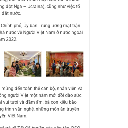
ng đột Nga – Ucraina), cũng như việc tổ
g đất nước.
 Chính phủ, Ủy ban Trung ương mặt trận
Nhà nước về Người Việt Nam ở nước ngoài
năm 2022.
 mừng đến toàn thể cán bộ, nhân viên và
đồng người Việt một năm mới dồi dào sức
í vui tươi và đầm ấm, bà con kiều bào
ơng trình văn nghệ, những món ăn truyền
yền Việt Nam.