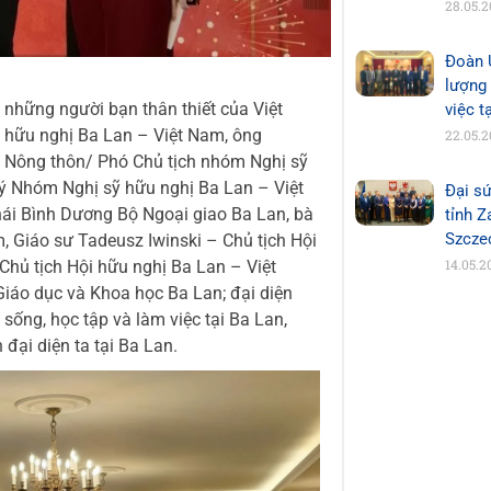
28.05.
Đoàn 
lượng
 những người bạn thân thiết của Việt
việc t
 hữu nghị Ba Lan – Việt Nam, ông
22.05.
n Nông thôn/ Phó Chủ tịch nhóm Nghị sỹ
ý Nhóm Nghị sỹ hữu nghị Ba Lan – Việt
Đại sứ
i Bình Dương Bộ Ngoại giao Ba Lan, bà
tỉnh 
Szcze
, Giáo sư Tadeusz Iwinski – Chủ tịch Hội
14.05.2
Chủ tịch Hội hữu nghị Ba Lan – Việt
Giáo dục và Khoa học Ba Lan; đại diện
sống, học tập và làm việc tại Ba Lan,
đại diện ta tại Ba Lan.