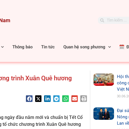
t Nam
Search
Search
Thông báo
Tin tức
Quan hệ song phương
Đặ
Hội th
ương trình Xuân Quê hương
công 
Việt 
30.06.
Đại sứ
Nông n
ững ngày đầu năm mới và chuẩn bị Tết Cổ
Lan về
ng tổ chức chương trình Xuân Quê hương