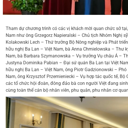
Tham dự chương trình có các vị khách mời quan chức sở tại,
Nam như ông Grzegorz Napieralski – Chủ tịch Nhóm Nghị sỹ
Kolakowski Lech – Thứ trưởng Bộ Nông nghiệp và Phát triể
hữu nghị Ba Lan – Việt Nam, bà Anna Chmielowska – Thư k
Nam, bà Barbara Szymanowska – Vụ trưởng Vụ châu Á – Thá
Justyna Dominika Pabian – Đại sứ quán Ba Lan tại Việt Nam
hữu nghị Ba Lan – Việt Nam, ông Piotr Gadzionowski – Phó 
Nam, ông Krzysztof Przemieniecki – Vụ hợp tác quốc tế, Bộ 
các tổ chức hội đoàn, đông đảo bà con người Việt đang sinh 
cùng toàn thể cán bộ nhân viên, phu quân, phu nhân cơ quan 