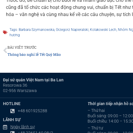
Trước đó, để chuẩn bị cho buổi lễ và nhằm giáo dục cho thế 
cũng đã tổ chức các hoạt động chung vui, chuẩn bị Tết như tr
hóa – văn nghệ và cùng nhau kể về các câu chuyện, sự tích l
Tags:
Barbara Szymanowska
,
Grzegorz Napieralski
,
Kolakowski Lech
,
Nhóm Ngh
hương
Prev
BÀI VIẾT TRƯỚC
Thông báo nghỉ lễ Tết Quý Mão
Đại sứ quán Việt Nam tại Ba Lan
Resorowa 36
02-956 Warszawa
HOTLINE
Thời gian tiếp nhận hồ sơ
– Thứ hai
+48 601925288
Buổi sáng: 09:00 – 12:00
LÃNH SỰ
Buổi chiều: 14:00 – 15:3
Ngày lãnh sự
:
– Thứ tư