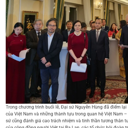
Trong chương trình buổi lễ, Đại sứ Nguyễn Hùng đã điểm lại m
của Việt Nam và những thành tựu trong quan hệ Việt Nam –
sứ cũng đánh giá cao trách nhiệm và tinh thần tương thân tư
của cộng đồng người Việt tại Ba Lan, các tổ chức hội đoàn t