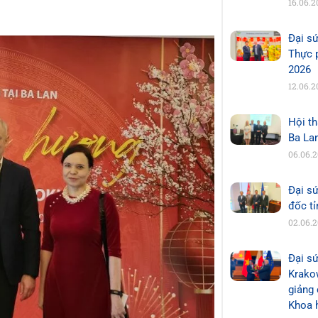
16.06.2
Đại s
Thực 
2026
12.06.2
Hội th
Ba La
06.06.
Đại s
đốc t
02.06.
Đại sứ
Krakow
giảng 
Khoa 