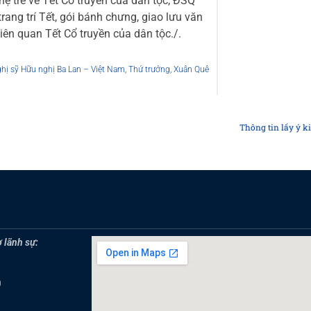
hệ trẻ về Tết Cổ truyền của dân tộc, ĐSQ
ang trí Tết, gói bánh chưng, giao lưu văn
iên quan Tết Cổ truyền của dân tộc./.
ị sỹ Hữu nghị Ba Lan – Việt Nam
,
Thứ trưởng
,
Xuân Quê
Thông tin lấy ý ki
 lãnh sự:
0