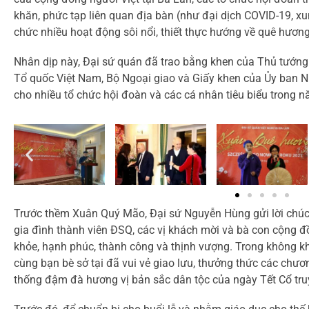
khăn, phức tạp liên quan địa bàn (như đại dịch COVID-19, xu
chức nhiều hoạt động sôi nổi, thiết thực hướng về quê hươn
Nhân dịp này, Đại sứ quán đã trao bằng khen của Thủ tướng
Tổ quốc Việt Nam, Bộ Ngoại giao và Giấy khen của Ủy ban 
cho nhiều tổ chức hội đoàn và các cá nhân tiêu biểu trong 
Trước thềm Xuân Quý Mão, Đại sứ Nguyễn Hùng gửi lời chúc
gia đình thành viên ĐSQ, các vị khách mời và bà con cộng 
khỏe, hạnh phúc, thành công và thịnh vượng. Trong không kh
cùng bạn bè sở tại đã vui vẻ giao lưu, thưởng thức các chư
thống đậm đà hương vị bản sắc dân tộc của ngày Tết Cổ tru