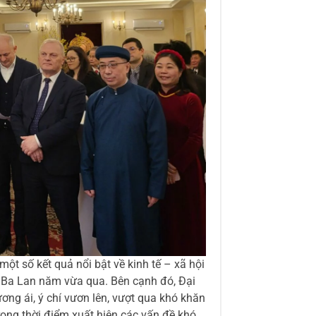
ột số kết quả nổi bật về kinh tế – xã hội
 Ba Lan năm vừa qua. Bên cạnh đó, Đại
ơng ái, ý chí vươn lên, vượt qua khó khăn
rong thời điểm xuất hiện các vấn đề khó