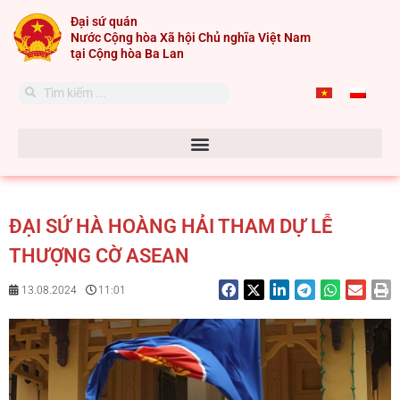
Skip
Đại sứ quán
to
Nước Cộng hòa Xã hội Chủ nghĩa Việt Nam
content
tại Cộng hòa Ba Lan
Search
Search
ĐẠI SỨ HÀ HOÀNG HẢI THAM DỰ LỄ
THƯỢNG CỜ ASEAN
13.08.2024
11:01