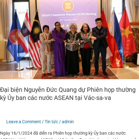
Nguyễn
Đức
Quang
dự
Phiên
họp
thường
kỳ
Ủy
ban
các
nước
ASEAN
Đại biện Nguyễn Đức Quang dự Phiên họp thường
tại
kỳ Ủy ban các nước ASEAN tại Vác-sa-va
Vác-
sa-
va
Leave a Comment
/
Tin tức
/
admin
Ngày 16/1/2024 đã diễn ra Phiên họp thường kỳ Ủy ban các nước