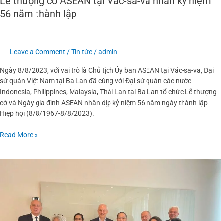
Lễ thượng cờ ASEAN tại Vác-sa-va nhân kỷ niệm
56 năm thành lập
Leave a Comment
/
Tin tức
/
admin
Ngày 8/8/2023, với vai trò là Chủ tịch Ủy ban ASEAN tại Vác-sa-va, Đại
sứ quán Việt Nam tại Ba Lan đã cùng với Đại sứ quán các nước
Indonesia, Philippines, Malaysia, Thái Lan tại Ba Lan tổ chức Lễ thượng
cờ và Ngày gia đình ASEAN nhân dịp kỷ niệm 56 năm ngày thành lập
Hiệp hội (8/8/1967-8/8/2023).
Read More »
Cuộc
gặp
giữa
các
đại
sứ