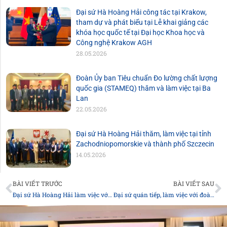
Đại sứ Hà Hoàng Hải công tác tại Krakow,
tham dự và phát biểu tại Lễ khai giảng các
khóa học quốc tế tại Đại học Khoa học và
Công nghệ Krakow AGH
28.05.2026
Đoàn Ủy ban Tiêu chuẩn Đo lường chất lượng
quốc gia (STAMEQ) thăm và làm việc tại Ba
Lan
22.05.2026
Đại sứ Hà Hoàng Hải thăm, làm việc tại tỉnh
Zachodniopomorskie và thành phố Szczecin
14.05.2026
Prev
N
BÀI VIẾT TRƯỚC
BÀI VIẾT SAU
Đại sứ Hà Hoàng Hải làm việc với lãnh đạo Ngân hàng Nhà nước Ba Lan
Đại sứ quán tiếp, làm việc với đoàn công tác Cục Quản lý Xuất nhập cảnh, Bộ Công an Việt Nam
Đại
biện