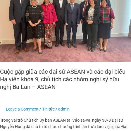
ASEAN
và
các
đại
biểu
Hạ
viện
khóa
9,
chủ
tịch
Cuộc gặp giữa các đại sứ ASEAN và các đại biểu
các
Hạ viện khóa 9, chủ tịch các nhóm nghị sỹ hữu
nhóm
nghị Ba Lan – ASEAN
nghị
sỹ
hữu
nghị
Leave a Comment
/
Tin tức
/
admin
Ba
Trong vai trò Chủ tịch Ủy ban ASEAN tại Vác-sa-va, ngày 30/8 Đại sứ
Lan
Nguyễn Hùng đã chủ trì tổ chức chương trình ăn trưa làm việc giữa Đại
–