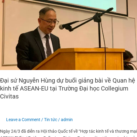
dự
buổi
giảng
bài
về
Quan
hệ
kinh
tế
ASEAN-
EU
Đại sứ Nguyễn Hùng dự buổi giảng bài về Quan hệ
tại
Trường
kinh tế ASEAN-EU tại Trường Đại học Collegium
Đại
Civitas
học
Collegium
Civitas
Leave a Comment
/
Tin tức
/
admin
Ngày 24/3 đã diễn ra Hội thảo Quốc tế về “Hợp tác kinh tế và thương mại