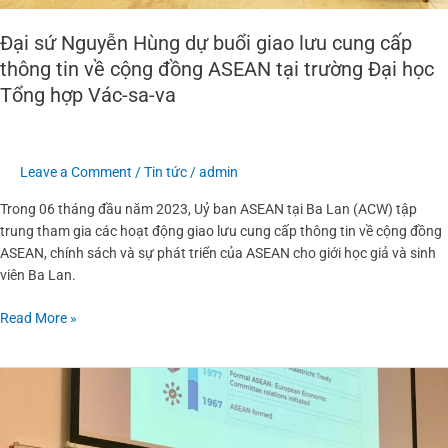
ASEAN
tại
Đại sứ Nguyễn Hùng dự buổi giao lưu cung cấp
trường
thông tin về cộng đồng ASEAN tại trường Đại học
Đại
Tổng hợp Vác-sa-va
học
Tổng
hợp
Vác-
Leave a Comment
/
Tin tức
/
admin
sa-
Trong 06 tháng đầu năm 2023, Uỷ ban ASEAN tại Ba Lan (ACW) tập
va
trung tham gia các hoạt động giao lưu cung cấp thông tin về cộng đồng
ASEAN, chính sách và sự phát triển của ASEAN cho giới học giả và sinh
viên Ba Lan.
Read More »
Đại
sứ
Nguyễn
Hùng