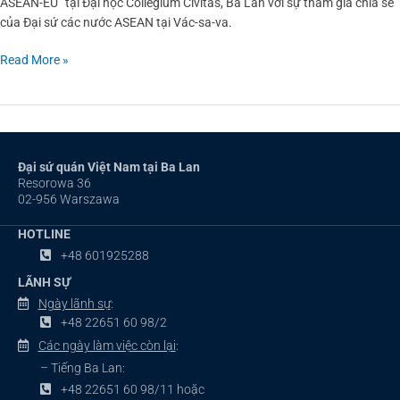
ASEAN-EU” tại Đại học Collegium Civitas, Ba Lan với sự tham gia chia sẻ
của Đại sứ các nước ASEAN tại Vác-sa-va.
Read More »
Đại sứ quán Việt Nam tại Ba Lan
Resorowa 36
02-956 Warszawa
HOTLINE
+48 601925288
LÃNH SỰ
Ngày lãnh sự
:
+48 22651 60 98/2
Các ngày làm việc còn lại
:
– Tiếng Ba Lan:
+48 22651 60 98/11 hoặc