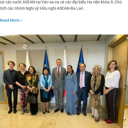
sứ các nước ASEAN tại Vác-sa-va và các đại biểu Hạ viện khóa 9, Chủ
ASEAN
tịch các nhóm Nghị sỹ Hữu nghị ASEAN-Ba Lan.
Read More »
Đại
sứ
Nguyễn
Hùng
dự
buổi
giao
lưu
cung
cấp
thông
tin
về
cộng
đồng