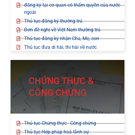
đăng ký tại cơ quan có thẩm quyền của nước
ngoài
Thủ tục đăng ký thường trú
Đơn đề nghị về Việt Nam thường trú
Thủ tục đăng ký nhận Cha, Mẹ, con
Thủ tục đưa di hài, thi hài về nước
CHỨNG THỰC &
CÔNG CHỨNG
Thủ tục Chứng thực - Công chứng
Thủ tục Hợp pháp hoá lãnh sự