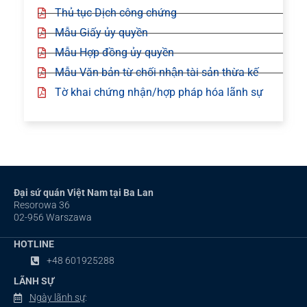
Thủ tục Dịch công chứng
Mẫu Giấy ủy quyền
Mẫu Hợp đồng ủy quyền
Mẫu Văn bản từ chối nhận tài sản thừa kế
Tờ khai chứng nhận/hợp pháp hóa lãnh sự
Đại sứ quán Việt Nam tại Ba Lan
Resorowa 36
02-956 Warszawa
HOTLINE
+48 601925288
LÃNH SỰ
Ngày lãnh sự
: