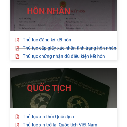
HÔN NHÂN
Thủ tục đăng ký kết hôn
Thủ tục cấp giấy xác nhận tình trạng hôn nhân
Thủ tục chứng nhận đủ điều kiện kết hôn
QUỐC TỊCH
Thủ tục xin thôi Quốc tịch
Thủ tục xin trở lại Quốc tịch Việt Nam