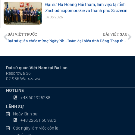
Đại sứ Hà Hoàng Hải thăm, làm việc tại tỉnh
Zachodniopomorskie và thành phố Szczecin
14.05.2026
Prev
N
BÀI VIẾT TRƯỚC
BÀI VIẾT SAU
Đại sứ quán chúc mừng Ngày Nhà giáo Việt Nam 20.11
Đoàn đại biểu tỉnh Đồng Tháp thăm và làm việc với Đại sứ quán Việt Nam tại Ba Lan
Đại sứ quán Việt Nam tại Ba Lan
Resorowa 36
02-956 Warszawa
HOTLINE
+48 601925288
LÃNH SỰ
Ngày lãnh sự
:
+48 22651 60 98/2
Các ngày làm việc còn lại
: