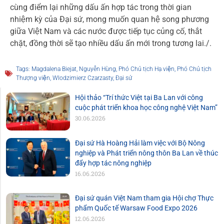
cùng điểm lại những dấu ấn hợp tác trong thời gian
nhiệm kỳ của Đại sứ, mong muốn quan hệ song phương
giữa Việt Nam và các nước được tiếp tục củng cố, thắt
chặt, đồng thời sẽ tạo nhiều dấu ấn mới trong tương lai./.
Tags:
Magdalena Biejat
,
Nguyễn Hùng
,
Phó Chủ tịch Hạ viện
,
Phó Chủ tịch
Thượng viện
,
Wlodzimierz Czarzasty
,
Đại sứ
Hội thảo “Trí thức Việt tại Ba Lan với công
cuộc phát triển khoa học công nghệ Việt Nam”
30.06.2026
Đại sứ Hà Hoàng Hải làm việc với Bộ Nông
nghiệp và Phát triển nông thôn Ba Lan về thúc
đẩy hợp tác nông nghiệp
16.06.2026
Đại sứ quán Việt Nam tham gia Hội chợ Thực
phẩm Quốc tế Warsaw Food Expo 2026
12.06.2026