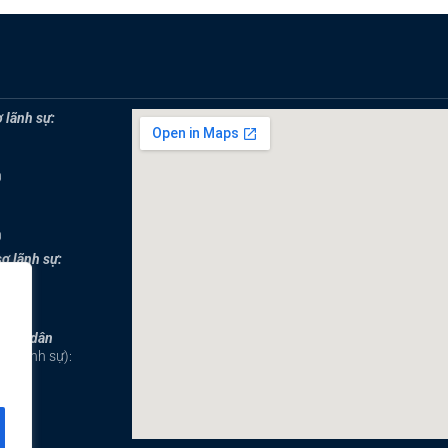
 lãnh sự:
0
0
sơ lãnh sự:
0
công dân
ục lãnh sự):
9