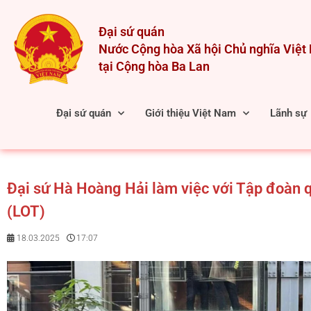
Skip
to
Đại sứ quán
content
Nước Cộng hòa Xã hội Chủ nghĩa Việ
tại Cộng hòa Ba Lan
Đại sứ quán
Giới thiệu Việt Nam
Lãnh sự
Đại sứ Hà Hoàng Hải làm việc với Tập đoàn 
(LOT)
18.03.2025
17:07