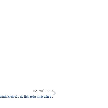
Next
BÀI VIẾT SAU
Danh sách các công ty du lịch đăng ký tham gia chương trình kích cầu du lịch (cập nhật đến 18/3/2025)