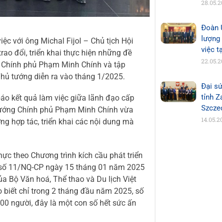
28.05.
Đoàn 
lượng
ệc với ông Michal Fijol – Chủ tịch Hội
việc t
ao đổi, triển khai thực hiện những đề
22.05.
g Chính phủ Phạm Minh Chính và tập
hủ tướng diễn ra vào tháng 1/2025.
Đại sứ
tỉnh 
áo kết quả làm việc giữa lãnh đạo cấp
Szcze
tướng Chính phủ Phạm Minh Chính vừa
14.05.2
g hợp tác, triển khai các nội dung mà
hực theo Chương trình kích cầu phát triển
t số 11/NQ-CP ngày 15 tháng 01 năm 2025
ủa Bộ Văn hoá, Thể thao và Du lịch Việt
o biết chỉ trong 2 tháng đầu năm 2025, số
000 người, đây là một con số hết sức ấn