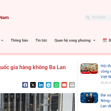
t Nam
Search
Search
Thông báo
Tin tức
Quan hệ song phương
Đặ
Hội th
quốc gia hàng không Ba Lan
công 
Việt 
30.06.
Đại sứ
Nông n
Lan về