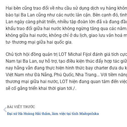
Hai bên cũng trao đổi về nhu cầu sử dụng dịch vụ hàng khô
bào tại Ba Lan cũng như các nước lân cận. Bên cạnh đó, tình
Lan ngày càng phát triển, nhiều tập đoàn lớn đã và đang đầ
khẩu trao đổi giữa hai nước không ngừng tăng qua các năm. 
không giữa hai nước, không chỉ ở du lịch, giao lưu văn hoá m
tư- thương mại giữa hai quốc gia.
Chủ tịch hội đồng quản trị LOT Michal Fijol đánh giá tích cự
Nam tại Ba Lan, sự hỗ trợ, tạo điều kiện thúc đẩy hợp tác giữ
nay hãng vẫn đang thực hiện hình thức bay charter đưa du k
Việt Nam như Đà Nẵng, Phú Quốc, Nha Trang… Với tiềm năng hợ
thương mại giữa hai nước, LOT hiện đang quan tâm đến việc
sẽ cố gắng triển khai thời gian tới./.
Prev
BÀI VIẾT TRƯỚC
Đại sứ Hà Hoàng Hải thăm, làm việc tại tỉnh Małopolska