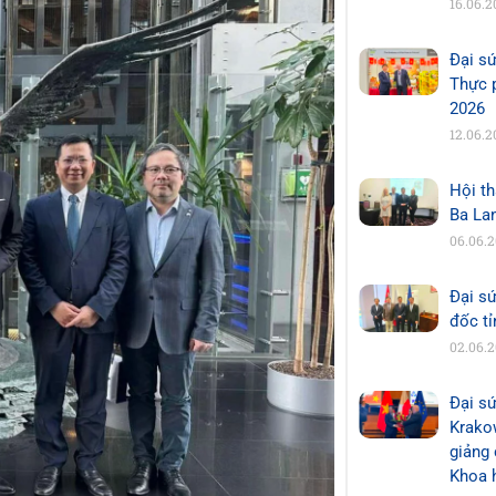
16.06.2
Đại s
Thực 
2026
12.06.2
Hội th
Ba La
06.06.
Đại s
đốc t
02.06.
Đại sứ
Krakow
giảng 
Khoa 