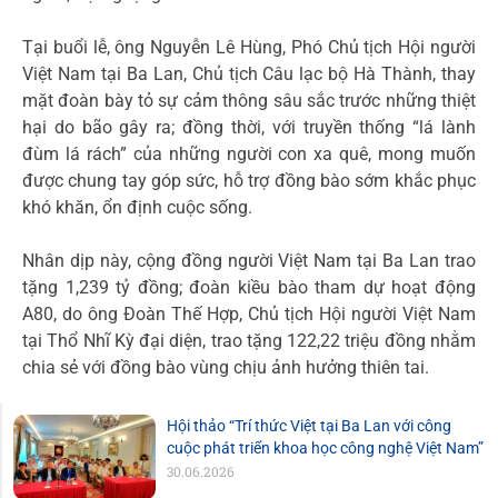
Tại buổi lễ, ông Nguyễn Lê Hùng, Phó Chủ tịch Hội người
Việt Nam tại Ba Lan, Chủ tịch Câu lạc bộ Hà Thành, thay
mặt đoàn bày tỏ sự cảm thông sâu sắc trước những thiệt
hại do bão gây ra; đồng thời, với truyền thống “lá lành
đùm lá rách” của những người con xa quê, mong muốn
được chung tay góp sức, hỗ trợ đồng bào sớm khắc phục
khó khăn, ổn định cuộc sống.
Nhân dịp này, cộng đồng người Việt Nam tại Ba Lan trao
tặng 1,239 tỷ đồng; đoàn kiều bào tham dự hoạt động
A80, do ông Đoàn Thế Hợp, Chủ tịch Hội người Việt Nam
tại Thổ Nhĩ Kỳ đại diện, trao tặng 122,22 triệu đồng nhằm
chia sẻ với đồng bào vùng chịu ảnh hưởng thiên tai.
Hội thảo “Trí thức Việt tại Ba Lan với công
cuộc phát triển khoa học công nghệ Việt Nam”
30.06.2026