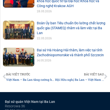
khóa học quốc tế tại Đại học Khoa học và
Công nghệ Krakow AGH
28.05.2026
Đoàn Ủy ban Tiêu chuẩn Đo lường chất lượng
quốc gia (STAMEQ) thăm và làm việc tại Ba
Lan
22.05.2026
Đại sứ Hà Hoàng Hải thăm, làm việc tại tỉnh
Zachodniopomorskie và thành phố Szczecin
14.05.2026
Prev
N
BÀI VIẾT TRƯỚC
BÀI VIẾT SAU
Việt Nam – Ba Lan tăng cường hợp tác trong lĩnh vực an ninh mạng
Hội Hữu nghị Ba Lan – Việt Nam hỗ trợ người dân miền Trung Việt Nam khắc phục hậu quả thiên tai
Đại sứ quán Việt Nam tại Ba Lan
Resorowa 36